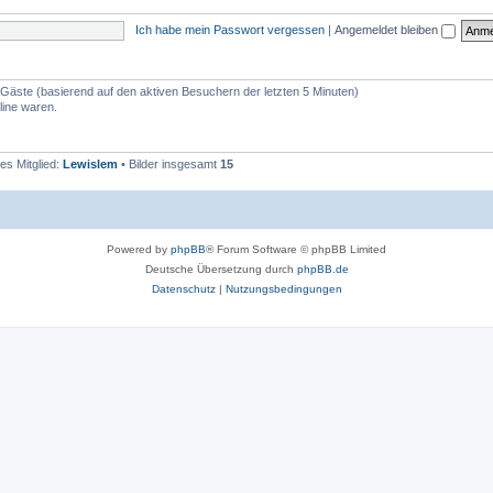
Ich habe mein Passwort vergessen
|
Angemeldet bleiben
 2 Gäste (basierend auf den aktiven Besuchern der letzten 5 Minuten)
line waren.
es Mitglied:
Lewislem
• Bilder insgesamt
15
Powered by
phpBB
® Forum Software © phpBB Limited
Deutsche Übersetzung durch
phpBB.de
Datenschutz
|
Nutzungsbedingungen