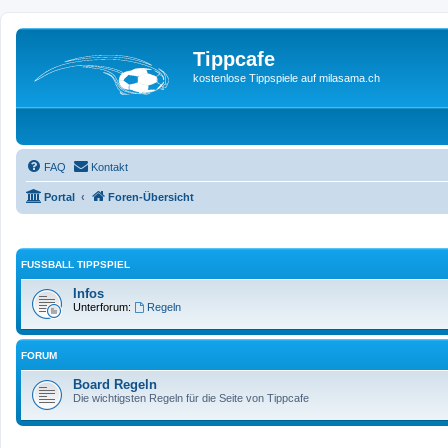
Tippcafe
kostenlose Tippspiele auf milasama.ch
FAQ
Kontakt
Portal
Foren-Übersicht
FUSSBALL TIPPSPIEL
Infos
Unterforum:
Regeln
FORUM
Board Regeln
Die wichtigsten Regeln für die Seite von Tippcafe