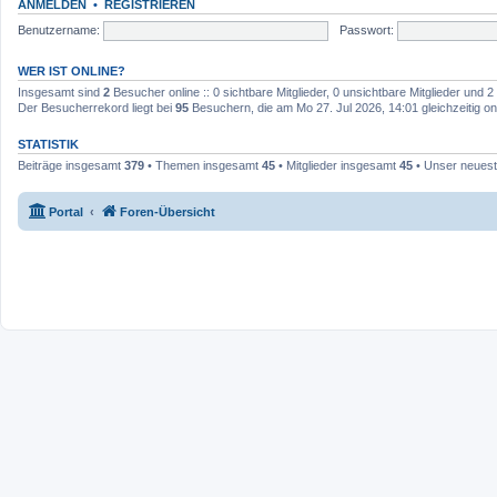
ANMELDEN
•
REGISTRIEREN
Benutzername:
Passwort:
WER IST ONLINE?
Insgesamt sind
2
Besucher online :: 0 sichtbare Mitglieder, 0 unsichtbare Mitglieder und
Der Besucherrekord liegt bei
95
Besuchern, die am Mo 27. Jul 2026, 14:01 gleichzeitig on
STATISTIK
Beiträge insgesamt
379
• Themen insgesamt
45
• Mitglieder insgesamt
45
• Unser neuest
Portal
Foren-Übersicht