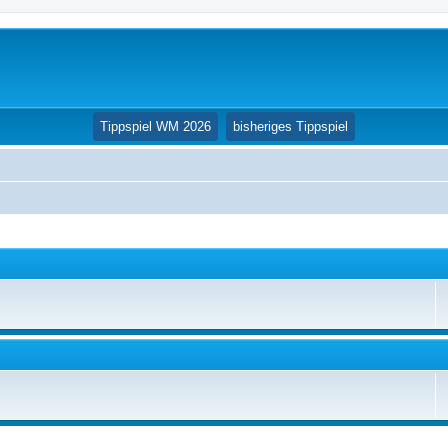
(Opens a new tab
Tippspiel WM 2026
bisheriges Tippspiel