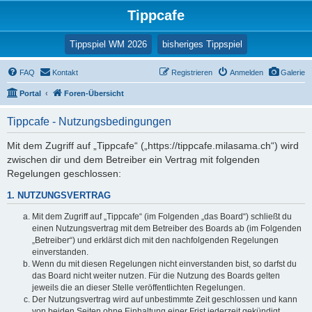
Tippcafe
(Opens a new tab
Tippspiel WM 2026
bisheriges Tippspiel
FAQ
Kontakt
Registrieren
Anmelden
Galerie
Portal
Foren-Übersicht
Tippcafe - Nutzungsbedingungen
Mit dem Zugriff auf „Tippcafe“ („https://tippcafe.milasama.ch“) wird
zwischen dir und dem Betreiber ein Vertrag mit folgenden
Regelungen geschlossen:
1. NUTZUNGSVERTRAG
Mit dem Zugriff auf „Tippcafe“ (im Folgenden „das Board“) schließt du
einen Nutzungsvertrag mit dem Betreiber des Boards ab (im Folgenden
„Betreiber“) und erklärst dich mit den nachfolgenden Regelungen
einverstanden.
Wenn du mit diesen Regelungen nicht einverstanden bist, so darfst du
das Board nicht weiter nutzen. Für die Nutzung des Boards gelten
jeweils die an dieser Stelle veröffentlichten Regelungen.
Der Nutzungsvertrag wird auf unbestimmte Zeit geschlossen und kann
von beiden Seiten ohne Einhaltung einer Frist jederzeit gekündigt