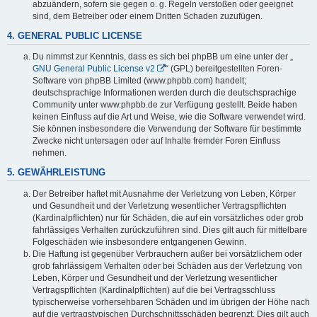
abzuändern, sofern sie gegen o. g. Regeln verstoßen oder geeignet
sind, dem Betreiber oder einem Dritten Schaden zuzufügen.
4. GENERAL PUBLIC LICENSE
Du nimmst zur Kenntnis, dass es sich bei phpBB um eine unter der „
GNU General Public License v2
“ (GPL) bereitgestellten Foren-
Software von phpBB Limited (www.phpbb.com) handelt;
deutschsprachige Informationen werden durch die deutschsprachige
Community unter www.phpbb.de zur Verfügung gestellt. Beide haben
keinen Einfluss auf die Art und Weise, wie die Software verwendet wird.
Sie können insbesondere die Verwendung der Software für bestimmte
Zwecke nicht untersagen oder auf Inhalte fremder Foren Einfluss
nehmen.
5. GEWÄHRLEISTUNG
Der Betreiber haftet mit Ausnahme der Verletzung von Leben, Körper
und Gesundheit und der Verletzung wesentlicher Vertragspflichten
(Kardinalpflichten) nur für Schäden, die auf ein vorsätzliches oder grob
fahrlässiges Verhalten zurückzuführen sind. Dies gilt auch für mittelbare
Folgeschäden wie insbesondere entgangenen Gewinn.
Die Haftung ist gegenüber Verbrauchern außer bei vorsätzlichem oder
grob fahrlässigem Verhalten oder bei Schäden aus der Verletzung von
Leben, Körper und Gesundheit und der Verletzung wesentlicher
Vertragspflichten (Kardinalpflichten) auf die bei Vertragsschluss
typischerweise vorhersehbaren Schäden und im übrigen der Höhe nach
auf die vertragstypischen Durchschnittsschäden begrenzt. Dies gilt auch