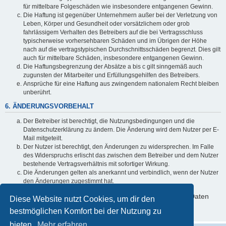
für mittelbare Folgeschäden wie insbesondere entgangenen Gewinn.
Die Haftung ist gegenüber Unternehmern außer bei der Verletzung von
Leben, Körper und Gesundheit oder vorsätzlichem oder grob
fahrlässigem Verhalten des Betreibers auf die bei Vertragsschluss
typischerweise vorhersehbaren Schäden und im Übrigen der Höhe
nach auf die vertragstypischen Durchschnittsschäden begrenzt. Dies gilt
auch für mittelbare Schäden, insbesondere entgangenen Gewinn.
Die Haftungsbegrenzung der Absätze a bis c gilt sinngemäß auch
zugunsten der Mitarbeiter und Erfüllungsgehilfen des Betreibers.
Ansprüche für eine Haftung aus zwingendem nationalem Recht bleiben
unberührt.
6. ÄNDERUNGSVORBEHALT
Der Betreiber ist berechtigt, die Nutzungsbedingungen und die
Datenschutzerklärung zu ändern. Die Änderung wird dem Nutzer per E-
Mail mitgeteilt.
Der Nutzer ist berechtigt, den Änderungen zu widersprechen. Im Falle
des Widerspruchs erlischt das zwischen dem Betreiber und dem Nutzer
bestehende Vertragsverhältnis mit sofortiger Wirkung.
Die Änderungen gelten als anerkannt und verbindlich, wenn der Nutzer
den Änderungen zugestimmt hat.
Informationen über den Umgang mit deinen persönlichen Daten
Diese Website nutzt Cookies, um dir den
sind in der Datenschutzerklärung enthalten.
bestmöglichen Komfort bei der Nutzung zu
bieten.
Mehr erfahren