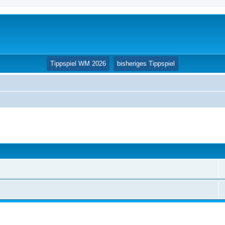
(Opens a new tab
Tippspiel WM 2026
bisheriges Tippspiel