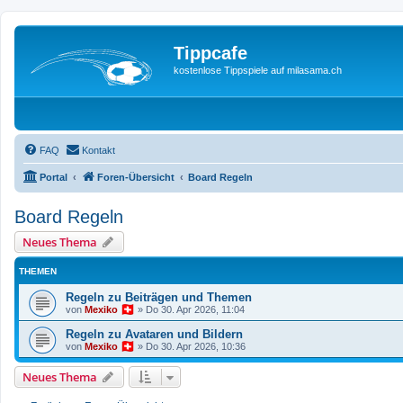
Tippcafe
kostenlose Tippspiele auf milasama.ch
FAQ
Kontakt
Portal
Foren-Übersicht
Board Regeln
Board Regeln
Neues Thema
THEMEN
Regeln zu Beiträgen und Themen
von
Mexiko
»
Do 30. Apr 2026, 11:04
Regeln zu Avataren und Bildern
von
Mexiko
»
Do 30. Apr 2026, 10:36
Neues Thema