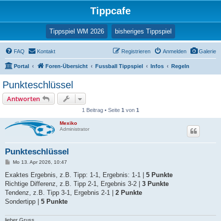
Tippcafe
(Opens a new tab
Tippspiel WM 2026
bisheriges Tippspiel
FAQ
Kontakt
Registrieren
Anmelden
Galerie
Portal
Foren-Übersicht
Fussball Tippspiel
Infos
Regeln
Punkteschlüssel
Antworten
1 Beitrag • Seite
1
von
1
Mexiko
Administrator
Punkteschlüssel
B
Mo 13. Apr 2026, 10:47
e
i
Exaktes Ergebnis, z.B. Tipp: 1-1, Ergebnis: 1-1 |
5 Punkte
t
Richtige Differenz, z.B. Tipp 2-1, Ergebnis 3-2 |
3 Punkte
r
a
Tendenz, z.B. Tipp 3-1, Ergebnis 2-1 |
2 Punkte
g
Sondertipp |
5 Punkte
lieber Gruss