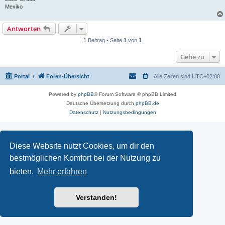
Mexiko
Antworten
1 Beitrag • Seite
1
von
1
Gehe zu
Portal
Foren-Übersicht
Alle Zeiten sind
UTC+02:00
Powered by
phpBB
® Forum Software © phpBB Limited
Deutsche Übersetzung durch
phpBB.de
Datenschutz
|
Nutzungsbedingungen
Diese Website nutzt Cookies, um dir den
bestmöglichen Komfort bei der Nutzung zu
bieten.
Mehr erfahren
Verstanden!